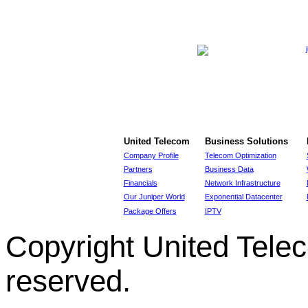
United Telecom
Business Solutions
Company Profile
Telecom Optimization
Partners
Business Data
Financials
Network Infrastructure
Our Juniper World
Exponential Datacenter
Package Offers
IPTV
Copyright United Tel
reserved.