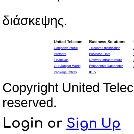
διάσκεψης.
United Telecom
Business Solutions
Company Profile
Telecom Optimization
Partners
Business Data
Financials
Network Infrastructure
Our Juniper World
Exponential Datacenter
Package Offers
IPTV
Copyright United Tel
reserved.
Login
or
Sign Up