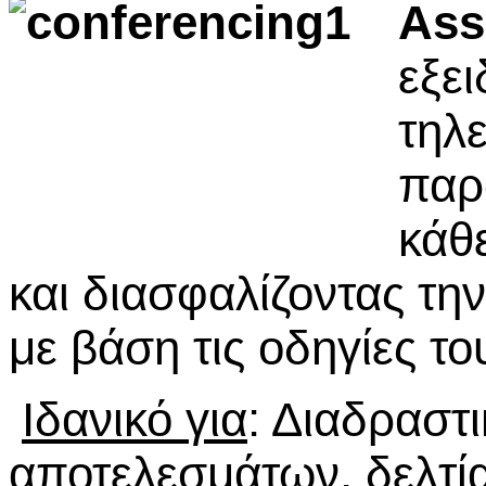
Ass
εξε
τηλ
παρ
κάθ
και διασφαλίζοντας την
με βάση τις οδηγίες τ
Ιδανικό για
: Διαδραστ
αποτελεσμάτων, δελτία