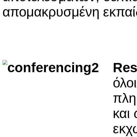
απομακρυσμένη εκπαί
Res
όλο
πλη
και
εκχ